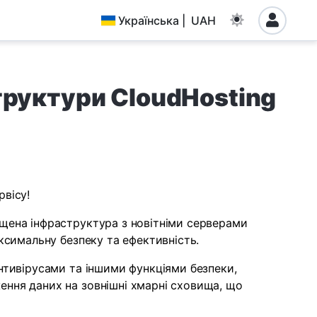
Українська | UAH
труктури CloudHosting
вісу!
щена інфраструктура з новітніми серверами
ксимальну безпеку та ефективність.
нтивірусами та іншими функціями безпеки,
ення даних на зовнішні хмарні сховища, що
.