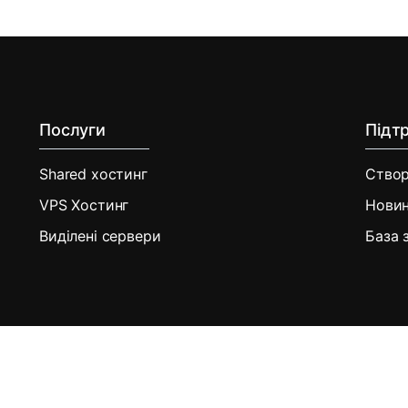
Послуги
Підт
Shared хостинг
Створ
VPS Хостинг
Нови
Виділені сервери
База 