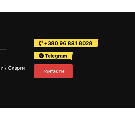
+380 96 881 8028
Telegram
ми / Скарги
Контакти
а