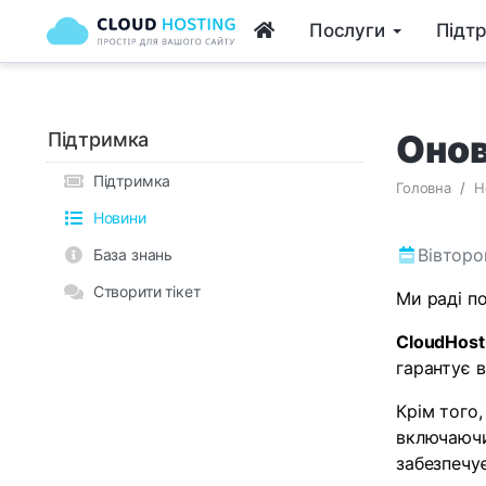
Послуги
Підт
Онов
Підтримка
Підтримка
Головна
Н
Новини
Вівторо
База знань
Створити тікет
Ми раді п
CloudHost
гарантує в
Крім того
включаючи
забезпечу