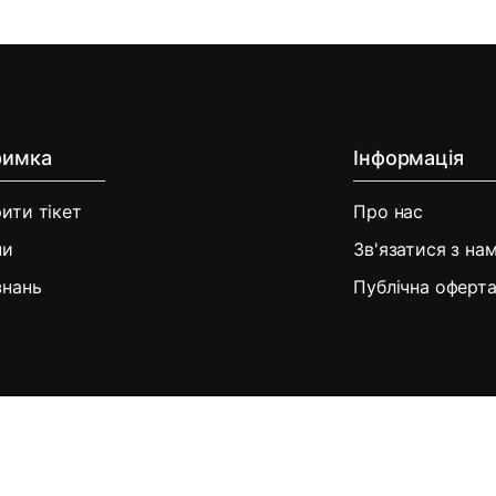
римка
Інформація
ити тікет
Про нас
ни
Зв'язатися з на
знань
Публічна оферт